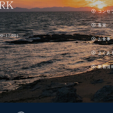
コンセ
客室
1
00~17:00）
お食事
よくあ
新着情