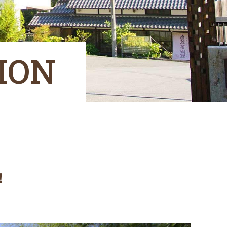
ION
！