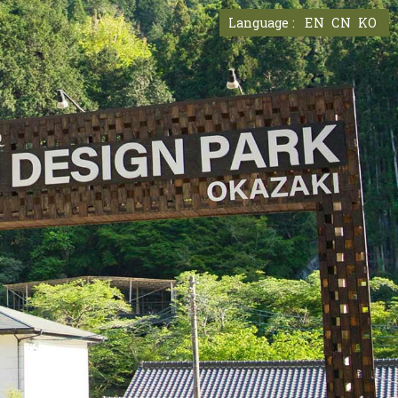
EN
CN
KO