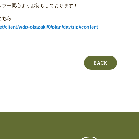
ッフ一同心よりお待ちしております！
こちら
et/client/wdp-okazaki/0/plan/daytrip#content
BACK