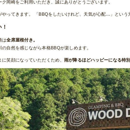
ーク岡崎をご利用いただき、誠にありがとうございます。
がやってきます。 「BBQをしたいけれど、天気が心配…」という
い！
崎は
全席屋根付き。
川の自然を感じながら本格BBQが楽しめます。
まに笑顔になっていただくため、
雨が降るほどハッピーになる特