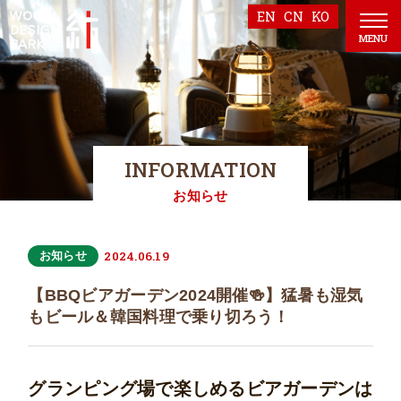
EN
CN
KO
MENU
INFORMATION
お知らせ
2024.06.19
お知らせ
【BBQビアガーデン2024開催🍻】猛暑も湿気
もビール＆韓国料理で乗り切ろう！
グランピング場で楽しめるビアガーデンは