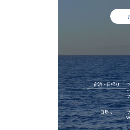
宿泊・日帰り
～
日帰り
W