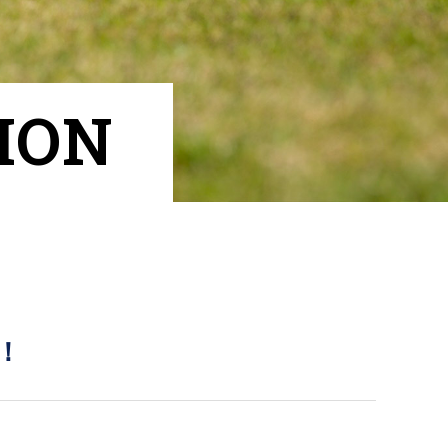
ION
！