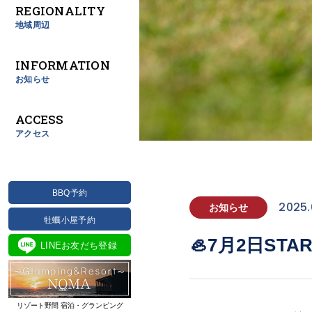
REGIONALITY
地域周辺
INFORMATION
お知らせ
ACCESS
アクセス
BBQ予約
2025.
お知らせ
牡蠣小屋予約
🦪7月2日S
LINEお友だち登録
リゾート野間 宿泊・グランピング