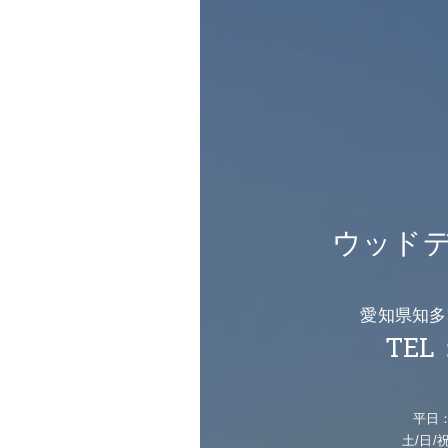
ウッドデ
愛知県知多
TEL：
平日：1
土/日/祝