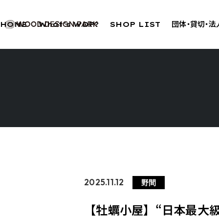
HOME
What’s WDP?
SHOP LIST
団体・貸切・
2025.11.12
野間
【牡蠣小屋】“日本最大