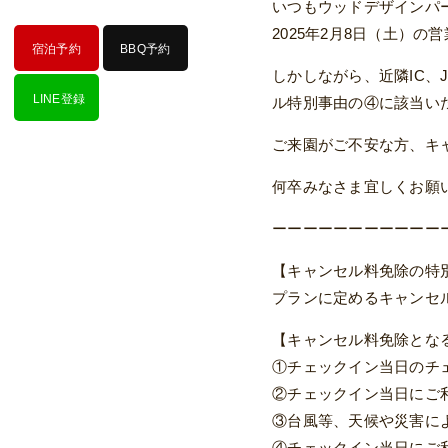
いつもウッドデザインパ
2025年2月8日（土）
宿泊予約
BBQ予約
しかしながら、近隣IC
LINE登録
ル特別事由の④に該当い
ご来園がご不安な方、キャ
何卒みなさま宜しくお願
ーーーーーーーーーーー
【キャンセル料免除の特
プランに定めるキャンセ
【キャンセル料免除とな
①チェックイン当日のチ
②チェックイン当日にご
③台風等、天候や災害に
④チェックイン当日にご