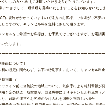
ークいちのみや-紡-をご利用いただきありがとうございます。
の営業につきまして、通常通り営業いたしますことをお知らせいたし
、JCTに規制がかかっていますので遠方のお客様、ご来園がご不安
たしますので、キャンセル料を無料にさせて頂きます。
ンセルをご希望のお客様は、お手数ではございますが、お電話番号[05
いいたします。
ーーーーーーーーーーーーーーーーーーーーーーーーーーーーー
別事由について】
ル料の規定に関わらず、以下の特別事由において、キャンセル料
る特別事由】
ェックイン前に当施設の地域について、気象庁により特別警報が
利用予定の鉄道・航空便が、自然災害によりキャンセル料免除（
より、施設の運営やお客様の受け入れを困難と判断した場合
利用予定の高速道路/主要国道の封鎖など、物理的に当施設に到着