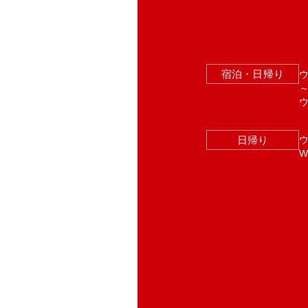
宿泊・日帰り
～
日帰り
W