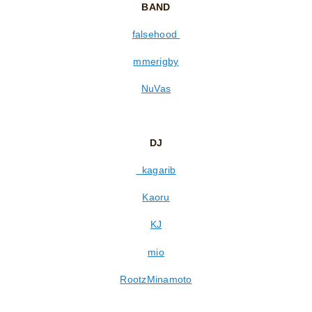
BAND
falsehood
mmerigby
NuVas
DJ
kagarib
Kaoru
KJ
mio
RootzMinamoto