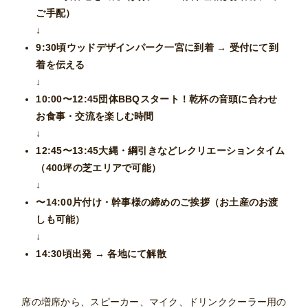
ご手配）
↓
9:30頃
ウッドデザインパーク一宮に到着 → 受付にて到
着を伝える
↓
10:00〜12:45
団体BBQスタート！乾杯の音頭に合わせ
お食事・交流を楽しむ時間
↓
12:45〜13:45
大縄・綱引きなどレクリエーションタイム
（400坪の芝エリアで可能）
↓
〜14:00
片付け・幹事様の締めのご挨拶（お土産のお渡
しも可能）
↓
14:30頃出発 → 各地にて解散
席の増席から、スピーカー、マイク、ドリンククーラー用の