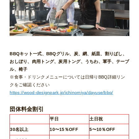
BBQキット一式、BBQグリル、炭、網、紙皿、割りばし、
おしぼり、肉用トング、炭用トング、うちわ、軍手、テーブ
ル、椅子
※食事・ドリンクメニューについては日帰りBBQ詳細リン
クをご確認ください
https://wood-designpark.jp/ichinomiya/dayuse/bbq/
団体料金割引
平日
土日祝
30名以上
10〜15％OFF
5〜10％OFF