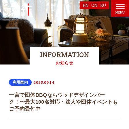
EN
CN
KO
MENU
INFORMATION
お知らせ
2025.09.14
利用案内
一宮で団体BBQならウッドデザインパー
ク！〜最大100名対応・法人や団体イベントも
ご予約受付中