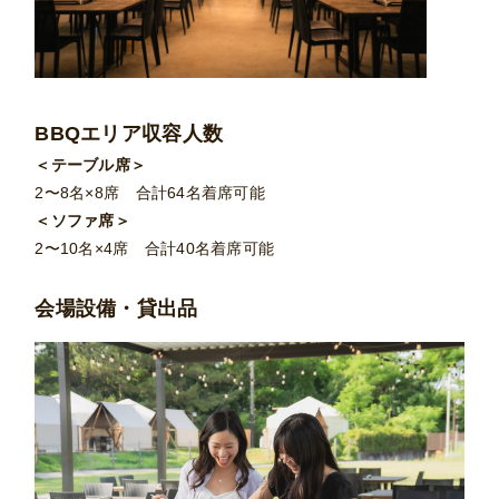
BBQエリア収容人数
＜テーブル席＞
2〜8名×8席 合計64名着席可能
＜ソファ席＞
2〜10名×4席 合計40名着席可能
会場設備・貸出品