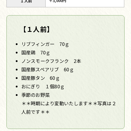
＋3,000円
１人前
【１人前】
リブフィンガー 70ｇ
国産鶏 70ｇ
ノンスモークフランク 2本
国産豚スペアリブ 60ｇ
国産豚タン 60ｇ
おにぎり １個80ｇ
季節のお野菜
＊＊時期により変動いたします＊＊写真は２
人前です＊＊