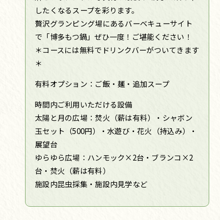
したくなるスープを彩ります。
贅沢グランピング場にあるバーベキューサイト
で「博多もつ鍋」ぜひ一度！ご堪能ください！
＊コースには無料でドリンクバーがついてきます
＊
有料オプション：ご飯・麺・追加スープ
時間内ご利用いただける設備
太陽と月の広場：焚火（薪は有料）・シャボン
玉セット（500円）・水遊び・花火（持込み）・
展望台
ゆらゆら広場：ハンモック×2台・ブランコ×2
台・焚火（薪は有料）
施設内昆虫採集・施設内見学など