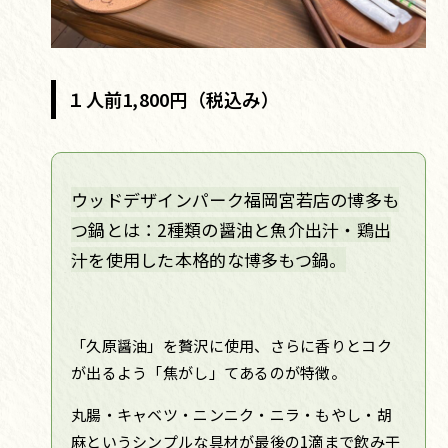
１人前1,800円（税込み）
ウッドデザインパーク福岡宮若店の博多も
つ鍋とは：2種類の醤油と魚介出汁・鶏出
汁を使用した本格的な博多もつ鍋。
「久原醤油」を贅沢に使用、さらに香りとコク
が出るよう「焦がし」てあるのが特徴。
丸腸・キャベツ・ニンニク・ニラ・もやし・胡
麻というシンプルな具材が最後の1滴まで飲み干