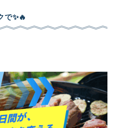
クで
✨🔥