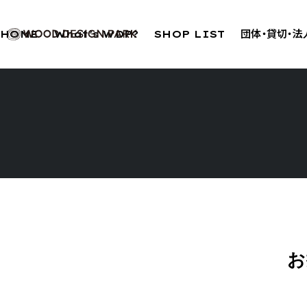
HOME
What’s WDP?
SHOP LIST
団体・貸切・
お