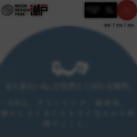
日帰りBBQ
宿泊
ご予約
ご予約
EN
CN
KO
BBQ、グランピング、御飯処。
懐かしさとあたたかさに包まれる時
間がここに。