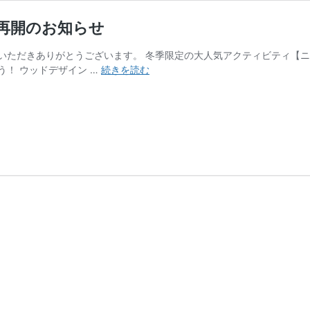
り再開のお知らせ
ただきありがとうございます。 冬季限定の大人気アクティビティ【ニジ
2023
！ ウッドデザイン …
続きを読む
年
9
月
30
日
（土）
よ
り
ニ
ジ
マ
ス
釣
り
再
開